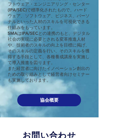
フトウェア・エンジニアリング・センター
(IPA/SEC)で標準化されたもので、ハード
ウェア、ソフトウェア、ビジネス、パーソ
ナルといった人材のスキルを可視化できる
仕組みをもっています。
SMAはIPA/SECとの連携のもと、デジタル
社会の実現に必要とされる変革推進人材
や、技術者のスキルの向上を目標に掲げ、
そのスキルの定義を行い、そのスキルを獲
得する手段として、各種養成講座を実施し
て導入推進を図ります。
また経営者に向けたイノベーション創出の
ための取り組みとして経営者向けセミナー
も実施しております。
協会概要
お問い合わせ