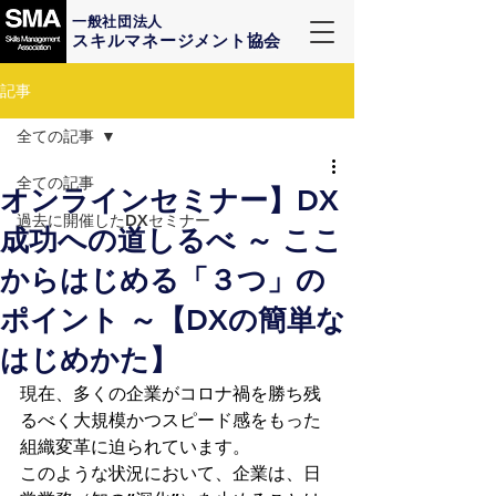
一般社団法人
スキルマネージメント協会
記事
全ての記事
全ての記事
オンラインセミナー】​DX
過去に開催したDXセミナー
成功への道しるべ​ ～ ここ
からはじめる「３つ」の
ポイント ～【DXの簡単な
はじめかた】
現在、多くの企業がコロナ禍を勝ち残
るべく大規模かつスピード感をもった
組織変革に迫られています。
このような状況において、企業は、日