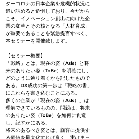
ターコロナの日本企業を危機的状況に
追い詰めると危惧しており、今だから
こそ、イノベーション創出に向けた企
業の変革とその核となる「人材育成」
が重要であることを緊急提言すべく、
本セミナーを開催致します。
【セミナー概要】
「戦略」とは、現在の姿（AsIs）と将
来のありたい姿（ToBe）を明確にし、
どのように辿り着くかを記したもので
ある。DX成功の第一歩は「戦略の書」
にこれらを書き込むことにある。
多くの企業が「現在の姿（AsIs）」は
理解できているものの、問題は、将来
のありたい姿（ToBe）を如何に創造
し、記すかにある。
将来のあるべき姿とは、顧客に提供す
る価値を最大化すれば良く、実はまっ